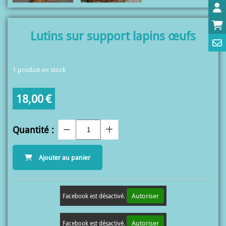
Lutins sur support lapins œufs
1
produit en stock
18,00
€
Quantité :
Ajouter au panier
Autoriser
Facebook est désactivé.
Autoriser
Facebook est désactivé.