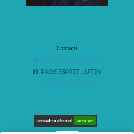
Contacts

[email protected]

page Esprit Lutin

espritlutin
Autoriser
Facebook est désactivé.