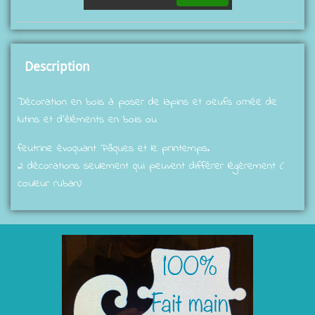
Description
Décoration en bois à poser de lapins et oeufs ornée de
lutins et d'éléments en bois ou
feutrine évoquant Pâques et le printemps.
2 décorations seulement qui peuvent différer légèrement (
couleur ruban)