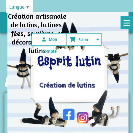
Panneau de gestion des cookies
Langue
▼
Création artisanale
de lutins, lutines,
fées, sorcières et
Mon
Panier
décorations avec
lutins
compte
Esprit lutin
Lutines
Lutine couture