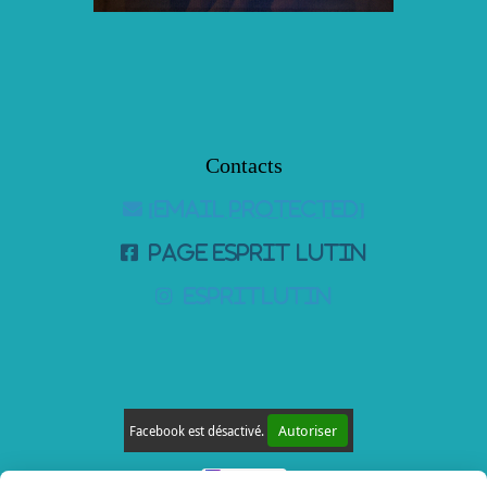
Contacts

[email protected]

page Esprit Lutin

espritlutin
Autoriser
Facebook est désactivé.