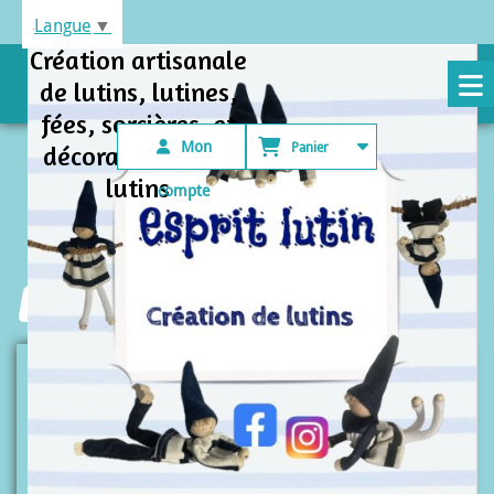
Panneau de gestion des cookies
Langue
▼
Création artisanale
de lutins, lutines,
fées, sorcières et
Mon
Panier
décorations avec
lutins
compte
Esprit lutin
Lutines
Lutine Chakra