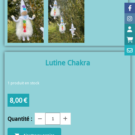
Lutine Chakra
1
produit en stock
8,00
€
Quantité :