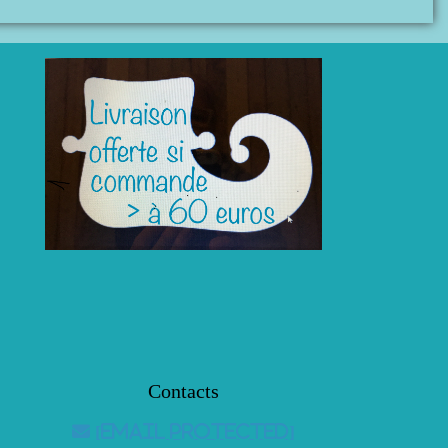
Contacts

[email protected]