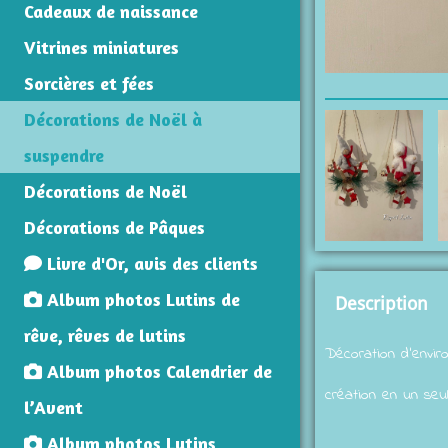
Cadeaux de naissance
Vitrines miniatures
Sorcières et fées
Décorations de Noël à
suspendre
Décorations de Noël
Décorations de Pâques
Livre d'Or, avis des clients
Album photos Lutins de
Description
rêve, rêves de lutins
Décoration d'envir
Album photos Calendrier de
création en un seu
l’Avent
Album photos Lutins