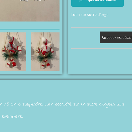
Lutin sur sucre d’orge
Facebook est désac
on 25 cm à suspendre. Lutin accroché sur un sucre d'orgeen bois
l exemplaire.