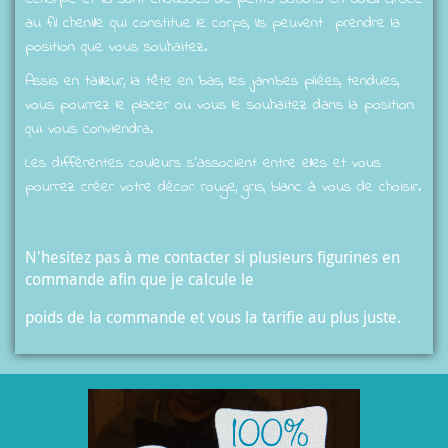
au fil chenille qui constitue le corps, Ils peuvent prendre la
position que vous souhaitez.
Assis en tailleur, la tête en bas, les jambes pliées, tendues,
vous pourrez le placer ou vous le souhaitez dans la position
qui vous conviendra.
Les différentes couleurs s'associent entre elles et vous
pourrez créer votre décor: rouge, gris, blanc à vous de choisir.
N'hesitez pas à me contacter si plusieurs figurines en
commande afin que je calcule le
poids de la commande et vous la tarifie au plus juste.