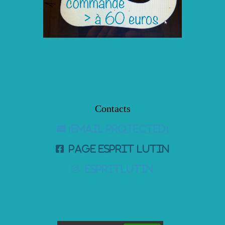
Contacts

[email protected]

page Esprit Lutin

espritlutin