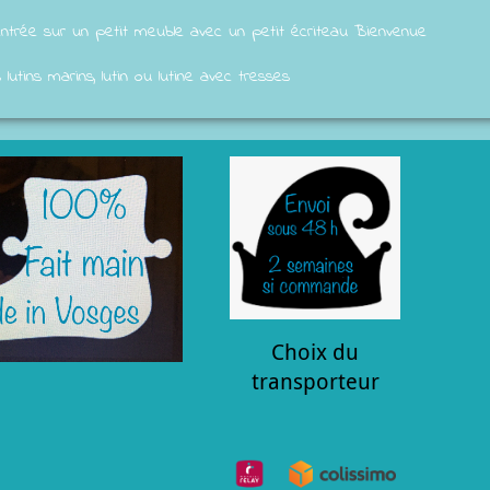
ntrée sur un petit meuble avec un petit écriteau Bienvenue
lutins marins, lutin ou lutine avec tresses
Choix du
transporteur