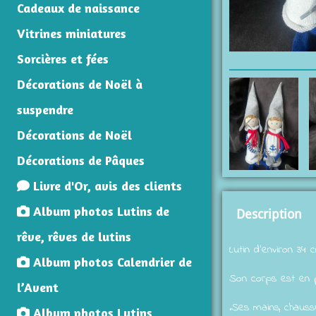
Cadeaux de naissance
Vitrines miniatures
Sorcières et fées
Décorations de Noël à
suspendre
Décorations de Noël
Décorations de Pâques
Livre d'Or, avis des clients
Album photos Lutins de
Description
rêve, rêves de lutins
Lutin d'environ 34
Album photos Calendrier de
Son corps est en po
l’Avent
.Ses mains, chauss
Album photos Lutins