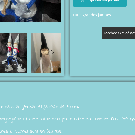
Lutin grandes jambes
Facebook est désac
 cm sans les jambes et jambes de 30 cm.
lystyrène et Il est habillé d'un pull irlandais ou blanc et d'une échar
ures et bonnet sont en feutrine.