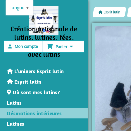
Panneau de gestion des cookies
Langue
▼
Esprit lutin
Création artisanale de
lutins, lutines, fées,
sorcières et décorations
Mon compte
Panier
avec lutins
L’univers Esprit lutin
Esprit lutin
Où sont mes lutins?
Lutins
Décorations intérieures
Lutines