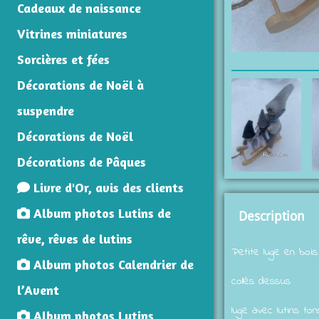
Cadeaux de naissance
Vitrines miniatures
Sorcières et fées
Décorations de Noël à
suspendre
Décorations de Noël
Décorations de Pâques
Livre d'Or, avis des clients
Album photos Lutins de
Description
rêve, rêves de lutins
Petite luge en bois
Album photos Calendrier de
collés dessus
l’Avent
luge avec lutins to
Album photos Lutins