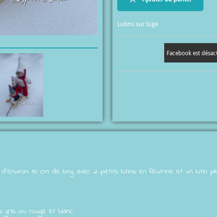
Lutins sur luge
Facebook est désac
 d'environ 10 cm de long avec 2 petits lutins en feutrine et un lutin p
ns gris ou rouge et blanc