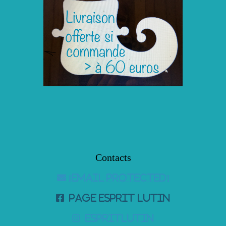
Contacts

[email protected]

page Esprit Lutin

espritlutin